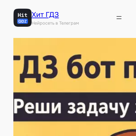
Перейти
Хит ГДЗ
к
содержимому
Нейросеть в Телеграм