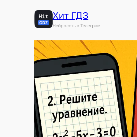
Перейти
Хит ГДЗ
к
содержимому
Нейросеть в Телеграм