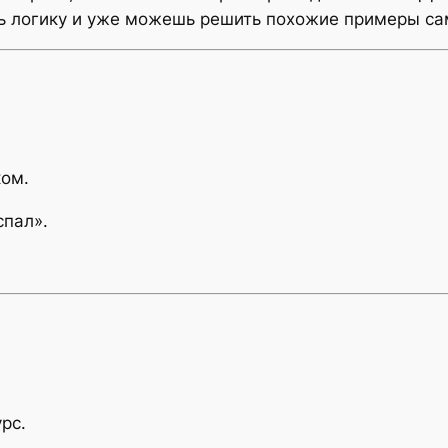
ь логику и уже можешь решить похожие примеры са
ком.
спал».
рс.