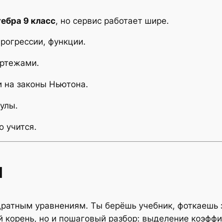
гебра 9 класс
, но сервис работает шире.
прогрессии, функции.
ертежами.
и на законы Ньютона.
кулы.
о учится.
и
дратным уравнениям. Ты берёшь учебник, фоткаешь з
 корень, но и пошаговый разбор: выделение коэффи