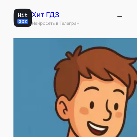
Перейти
Хит ГДЗ
к
содержимому
Нейросеть в Телеграм