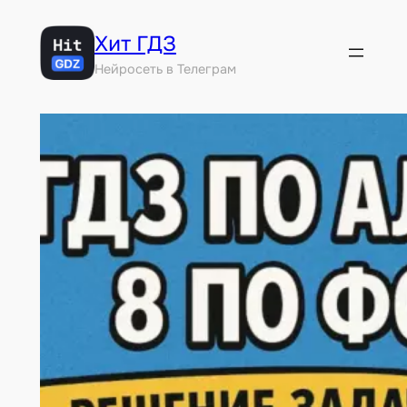
Перейти
Хит ГДЗ
к
содержимому
Нейросеть в Телеграм