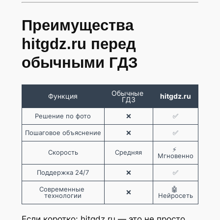
Преимущества
hitgdz.ru перед
обычными ГДЗ
Обычные 
Функция
hitgdz.ru
ГДЗ
Решение по фото
❌
✅
Пошаговое объяснение
❌
✅
⚡ 
Скорость
Средняя
Мгновенно
Поддержка 24/7
❌
✅
Современные 
🤖 
❌
технологии
Нейросеть
Если коротко: hitgdz.ru — это не просто