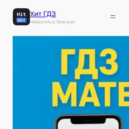
Перейти
Хит ГДЗ
к
содержимому
Нейросеть в Телеграм