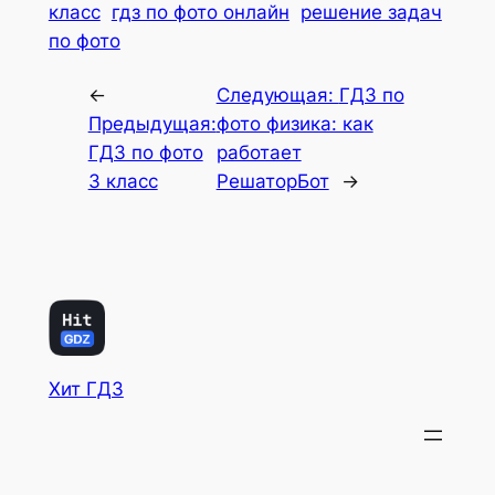
класс
гдз по фото онлайн
решение задач
по фото
←
Следующая:
ГДЗ по
Предыдущая:
фото физика: как
ГДЗ по фото
работает
3 класс
РешаторБот
→
Хит ГДЗ