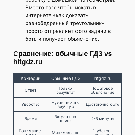
Вместо того чтобы искать в
интернете «как доказать
равнобедренный треугольник»,
просто отправляет фото задачи в
бота и получает объяснение.
Сравнение: обычные ГДЗ vs
hitgdz.ru
Критерий
Обычные ГДЗ
hitgdz.ru
Только 
Пошаговое 
Ответ
результат
объяснение
Нужно искать 
Удобство
Достаточно фото
вручную
Затраты на 
Время
2-3 минуты
поиск
Понимание 
Глубокое, 
Минимальное
темы
доступное