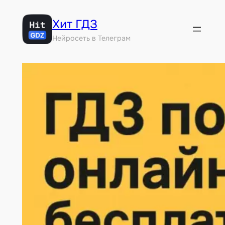
Перейти
Хит ГДЗ
к
содержимому
Нейросеть в Телеграм