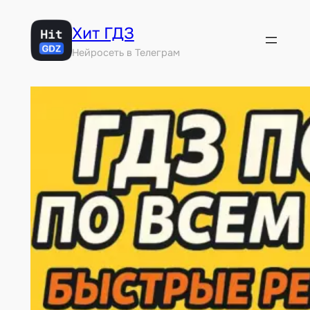
Перейти
Хит ГДЗ
к
содержимому
Нейросеть в Телеграм