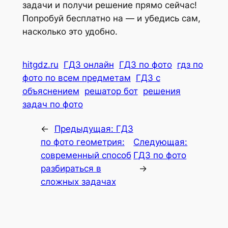
задачи и получи решение прямо сейчас!
Попробуй бесплатно на — и убедись сам,
насколько это удобно.
hitgdz.ru
ГДЗ онлайн
ГДЗ по фото
гдз по
фото по всем предметам
ГДЗ с
объяснением
решатор бот
решения
задач по фото
←
Предыдущая:
ГДЗ
по фото геометрия:
Следующая:
современный способ
ГДЗ по фото
разбираться в
→
сложных задачах