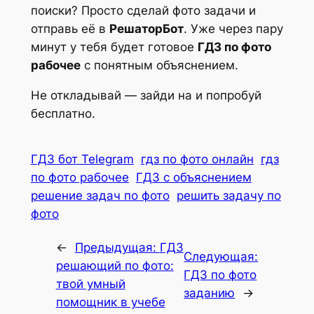
поиски? Просто сделай фото задачи и
отправь её в
РешаторБот
. Уже через пару
минут у тебя будет готовое
ГДЗ по фото
рабочее
с понятным объяснением.
Не откладывай — зайди на и попробуй
бесплатно.
ГДЗ бот Telegram
гдз по фото онлайн
гдз
по фото рабочее
ГДЗ с объяснением
решение задач по фото
решить задачу по
фото
←
Предыдущая:
ГДЗ
Следующая:
решающий по фото:
ГДЗ по фото
твой умный
заданию
→
помощник в учебе