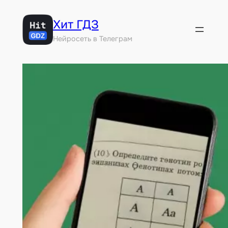
Перейти
Хит ГДЗ
к
содержимому
Нейросеть в Телеграм