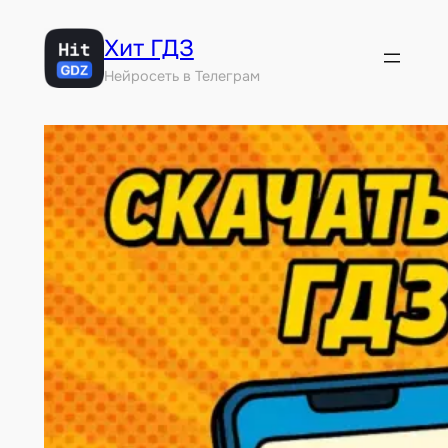
Перейти
Хит ГДЗ
к
содержимому
Нейросеть в Телеграм