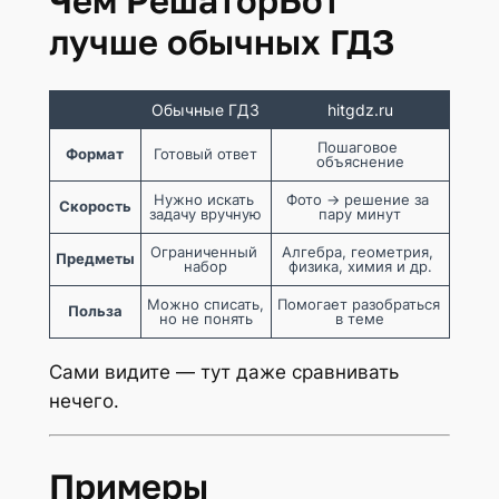
Чем РешаторБот
лучше обычных ГДЗ
Обычные ГДЗ
hitgdz.ru
Пошаговое 
Формат
Готовый ответ
объяснение
Нужно искать 
Фото → решение за 
Скорость
задачу вручную
пару минут
Ограниченный 
Алгебра, геометрия, 
Предметы
набор
физика, химия и др.
Можно списать, 
Помогает разобраться 
Польза
но не понять
в теме
Сами видите — тут даже сравнивать
нечего.
Примеры